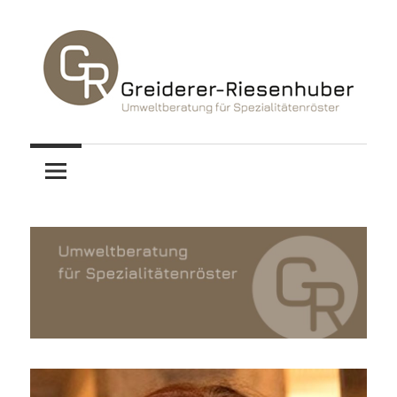
Zum
Inhalt
springen
Christa
Umweltberatung
Greiderer-
Riesenhuber
für
Spezialitätenröster