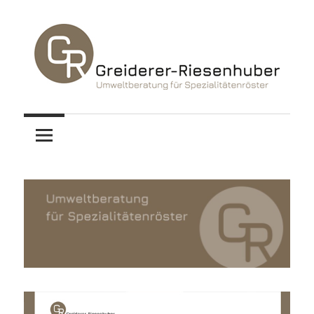
Zum
Inhalt
springen
Christa
Umweltberatung
Greiderer-
Riesenhuber
für
Spezialitätenröster